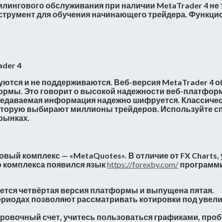
 дилингового обслуживания при наличии MetaTrader 4 н
струмент для обучения начинающего трейдера. Функцио
уются и не поддерживаются. Веб-версия MetaTrader 4 
ормы. Это говорит о высокой надежности веб-платформ
ередаваемая информация надежно шифруется. Классичес
орую выбирают миллионы трейдеров. Используйте спец
рынках.
ый комплекс — «MetaQuotes». В отличие от FX Charts, 
го комплекса появился язык
https://forexby.com/
программи
уется четвёртая версия платформы и выпущена пятая.
ериодах позволяют рассматривать котировки под увел
ровочный счет, учитесь пользоваться графиками, проб