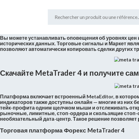
Установка терминала Начал
Вы можете устанавливать оповещения об уровнях цен и
исторических данных. Торговые сигналы и Маркет явл
позволяют автоматически копировать сделки других тр
Скачайте MetaTrader 4 и получите с
Платформа включает встроенный MetaEditor, в которо
индикаторов также доступны онлайн — многие из них б
тейк-профита одним щелчком мыши и отслеживать откр
рыночные, лимитные, стоп-ордера и скользящие стоп-
необязательный дата-центр. Такое решение позволяет р
Торговая платформа Форекс MetaTrader 4