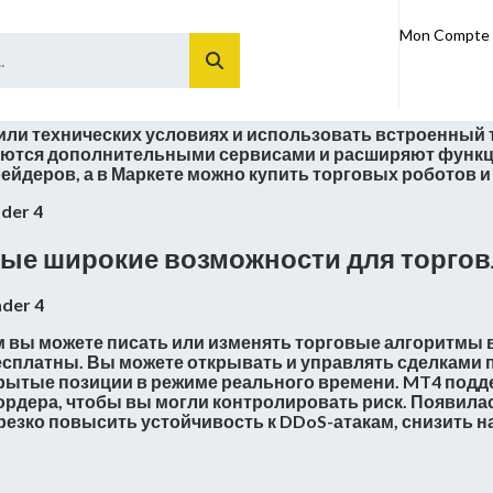
о работы
Mon Compte
ли технических условиях и использовать встроенный т
яются дополнительными сервисами и расширяют функци
ейдеров, а в Маркете можно купить торговых роботов и
амые широкие возможности для торгов
м вы можете писать или изменять торговые алгоритмы 
есплатны. Вы можете открывать и управлять сделками п
ытые позиции в режиме реального времени. MT4 подде
ордера, чтобы вы могли контролировать риск. Появил
езко повысить устойчивость к DDoS-атакам, снизить на