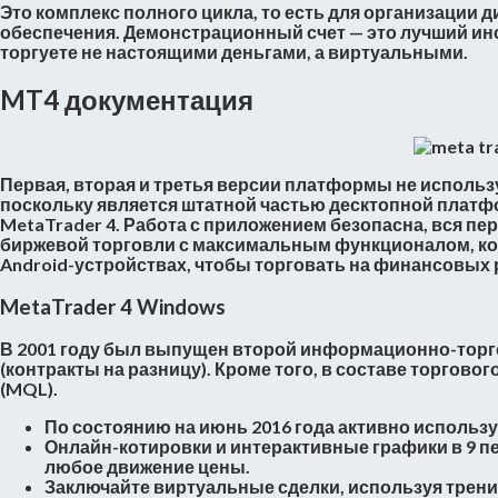
Это комплекс полного цикла, то есть для организации
обеспечения. Демонстрационный счет — это лучший ин
торгуете не настоящими деньгами, а виртуальными.
MT4 документация
Первая, вторая и третья версии платформы не использ
поскольку является штатной частью десктопной платф
MetaTrader 4. Работа с приложением безопасна, вся п
биржевой торговли с максимальным функционалом, кот
Android-устройствах, чтобы торговать на финансовых 
MetaTrader 4 Windows
В 2001 году был выпущен второй информационно-торгов
(контракты на разницу). Кроме того, в составе торгово
(MQL).
По состоянию на июнь 2016 года активно использ
Онлайн-котировки и интерактивные графики в 9 п
любое движение цены.
Заключайте виртуальные сделки, используя трени