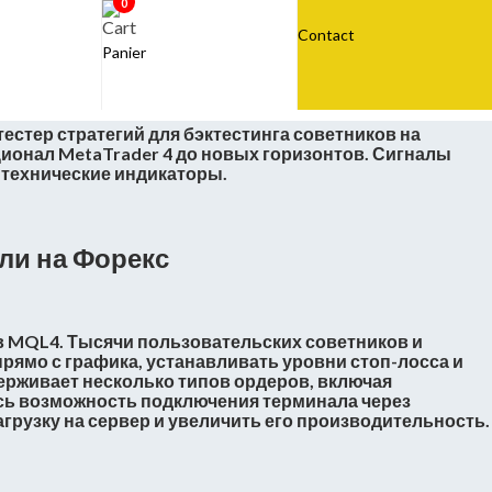
0
Contact
Panier
естер стратегий для бэктестинга советников на
онал MetaTrader 4 до новых горизонтов. Сигналы
 технические индикаторы.
ли на Форекс
в MQL4. Тысячи пользовательских советников и
рямо с графика, устанавливать уровни стоп-лосса и
рживает несколько типов ордеров, включая
ась возможность подключения терминала через
грузку на сервер и увеличить его производительность.