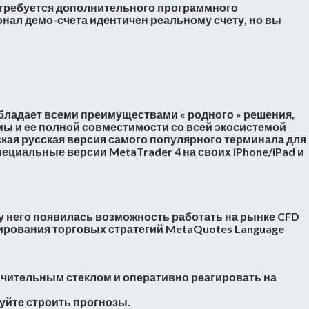
е требуется дополнительного программного
нал демо-счета идентичен реальному счету, но вы
обладает всеми преимуществами « родного » решения,
ы и ее полной совместимости со всей экосистемой
кая русская версия самого популярного терминала для
иальные версии MetaTrader 4 на своих iPhone/iPad и
у него появилась возможность работать на рынке CFD
рования торговых стратегий MetaQuotes Language
ичительным стеклом и оперативно реагировать на
уйте строить прогнозы.