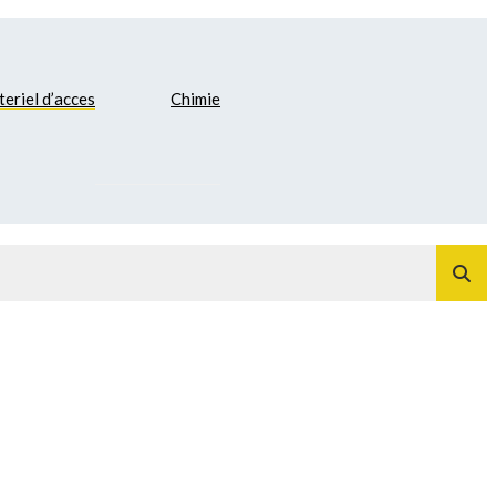
eriel d’acces
Chimie