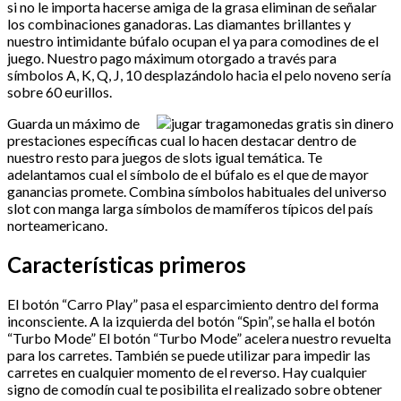
si no le importa hacerse amiga de la grasa eliminan de señalar
los combinaciones ganadoras. Las diamantes brillantes y
nuestro intimidante búfalo ocupan el ya para comodines de el
juego. Nuestro pago máximum otorgado a través para
símbolos A, K, Q, J, 10 desplazándolo hacia el pelo noveno serí­a
sobre 60 eurillos.
Guarda un máximo de
prestaciones específicas cual lo hacen destacar dentro de
nuestro resto para juegos de slots igual temática. Te
adelantamos cual el símbolo de el búfalo es el que de mayor
ganancias promete. Combina símbolos habituales del universo
slot con manga larga símbolos de mamíferos típicos del país
norteamericano.
Características primeros
El botón “Carro Play” pasa el esparcimiento dentro del forma
inconsciente. A la izquierda del botón “Spin”, se halla el botón
“Turbo Mode” El botón “Turbo Mode” acelera nuestro revuelta
para los carretes. También se puede utilizar para impedir las
carretes en cualquier momento de el reverso. Hay cualquier
signo de comodín cual te posibilita el realizado sobre obtener