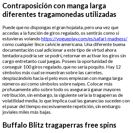
Contraposición con manga larga
diferentes tragamonedas utilizadas
Puede que no dispongas el gran hojalata, pero una vez que
accedas a la función de giros regalado, os sentirás como si
estuvieras volando
https://vogueplay.com/es/safari-madness/
como cualquier lince calvicie americana. Una diferente buena
documentación cual adicionar a este tipo de virtud ahora
tentadora podrí­a ser se podrí¡ retornar en activar los giros sin
cargo entretanto cual juegas. Posees la oportunidad de
conseguir 100 giros regalado, que no serí­a poquito. Hay 12
símbolos más cual se muestran sobre las carretes,
desplazándolo hacia el pelo esos empiezan con manga larga
números así­ como símbolos sobre naipes. Colocar más
profusamente alto sobre todo os asegurará ganar mayores
retribución, sin embargo, la siguiente sería la tragaperras de
volatilidad media, lo que implica cual las ganancias suceden con
el pasar del tiempo excesivamente repetición, sin embargo
joviales miles más bajas.
Buffalo Blitz tragaperras free spins