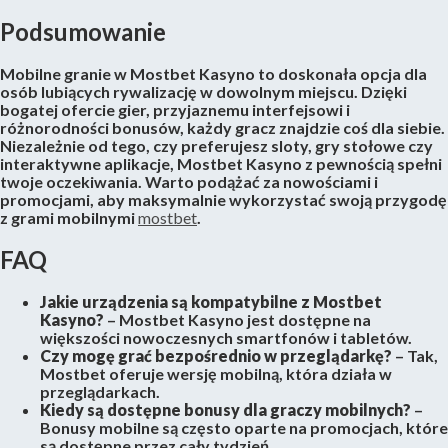
Podsumowanie
Mobilne granie w Mostbet Kasyno to doskonała opcja dla
osób lubiących rywalizację w dowolnym miejscu. Dzięki
bogatej ofercie gier, przyjaznemu interfejsowi i
różnorodności bonusów, każdy gracz znajdzie coś dla siebie.
Niezależnie od tego, czy preferujesz sloty, gry stołowe czy
interaktywne aplikacje, Mostbet Kasyno z pewnością spełni
twoje oczekiwania. Warto podążać za nowościami i
promocjami, aby maksymalnie wykorzystać swoją przygodę
z grami mobilnymi
mostbet
.
FAQ
Jakie urządzenia są kompatybilne z Mostbet
Kasyno?
– Mostbet Kasyno jest dostępne na
większości nowoczesnych smartfonów i tabletów.
Czy mogę grać bezpośrednio w przeglądarkę?
– Tak,
Mostbet oferuje wersję mobilną, która działa w
przeglądarkach.
Kiedy są dostępne bonusy dla graczy mobilnych?
–
Bonusy mobilne są często oparte na promocjach, które
są dostępne przez cały tydzień.