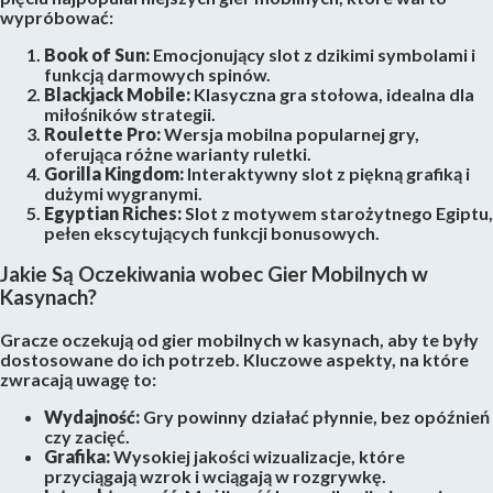
wypróbować:
Book of Sun:
Emocjonujący slot z dzikimi symbolami i
funkcją darmowych spinów.
Blackjack Mobile:
Klasyczna gra stołowa, idealna dla
miłośników strategii.
Roulette Pro:
Wersja mobilna popularnej gry,
oferująca różne warianty ruletki.
Gorilla Kingdom:
Interaktywny slot z piękną grafiką i
dużymi wygranymi.
Egyptian Riches:
Slot z motywem starożytnego Egiptu,
pełen ekscytujących funkcji bonusowych.
Jakie Są Oczekiwania wobec Gier Mobilnych w
Kasynach?
Gracze oczekują od gier mobilnych w kasynach, aby te były
dostosowane do ich potrzeb. Kluczowe aspekty, na które
zwracają uwagę to:
Wydajność:
Gry powinny działać płynnie, bez opóźnień
czy zacięć.
Grafika:
Wysokiej jakości wizualizacje, które
przyciągają wzrok i wciągają w rozgrywkę.