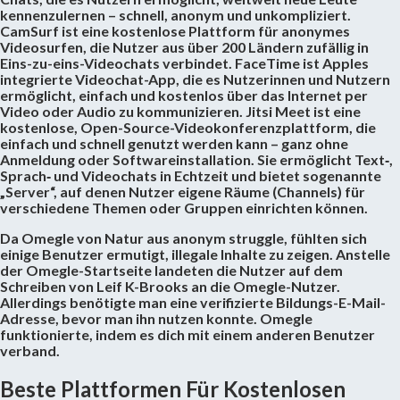
kennenzulernen – schnell, anonym und unkompliziert.
CamSurf ist eine kostenlose Plattform für anonymes
Videosurfen, die Nutzer aus über 200 Ländern zufällig in
Eins-zu-eins-Videochats verbindet. FaceTime ist Apples
integrierte Videochat-App, die es Nutzerinnen und Nutzern
ermöglicht, einfach und kostenlos über das Internet per
Video oder Audio zu kommunizieren. Jitsi Meet ist eine
kostenlose, Open-Source-Videokonferenzplattform, die
einfach und schnell genutzt werden kann – ganz ohne
Anmeldung oder Softwareinstallation. Sie ermöglicht Text‑,
Sprach‑ und Videochats in Echtzeit und bietet sogenannte
„Server“, auf denen Nutzer eigene Räume (Channels) für
verschiedene Themen oder Gruppen einrichten können.
Da Omegle von Natur aus anonym struggle, fühlten sich
einige Benutzer ermutigt, illegale Inhalte zu zeigen. Anstelle
der Omegle-Startseite landeten die Nutzer auf dem
Schreiben von Leif K-Brooks an die Omegle-Nutzer.
Allerdings benötigte man eine verifizierte Bildungs-E-Mail-
Adresse, bevor man ihn nutzen konnte. Omegle
funktionierte, indem es dich mit einem anderen Benutzer
verband.
Beste Plattformen Für Kostenlosen