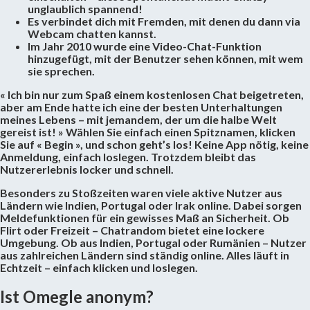
unglaublich spannend!
Es verbindet dich mit Fremden, mit denen du dann via
Webcam chatten kannst.
Im Jahr 2010 wurde eine Video-Chat-Funktion
hinzugefügt, mit der Benutzer sehen können, mit wem
sie sprechen.
« Ich bin nur zum Spaß einem kostenlosen Chat beigetreten,
aber am Ende hatte ich eine der besten Unterhaltungen
meines Lebens – mit jemandem, der um die halbe Welt
gereist ist! » Wählen Sie einfach einen Spitznamen, klicken
Sie auf « Begin », und schon geht’s los! Keine App nötig, keine
Anmeldung, einfach loslegen. Trotzdem bleibt das
Nutzererlebnis locker und schnell.
Besonders zu Stoßzeiten waren viele aktive Nutzer aus
Ländern wie Indien, Portugal oder Irak online. Dabei sorgen
Meldefunktionen für ein gewisses Maß an Sicherheit. Ob
Flirt oder Freizeit – Chatrandom bietet eine lockere
Umgebung. Ob aus Indien, Portugal oder Rumänien – Nutzer
aus zahlreichen Ländern sind ständig online. Alles läuft in
Echtzeit – einfach klicken und loslegen.
Ist Omegle anonym?