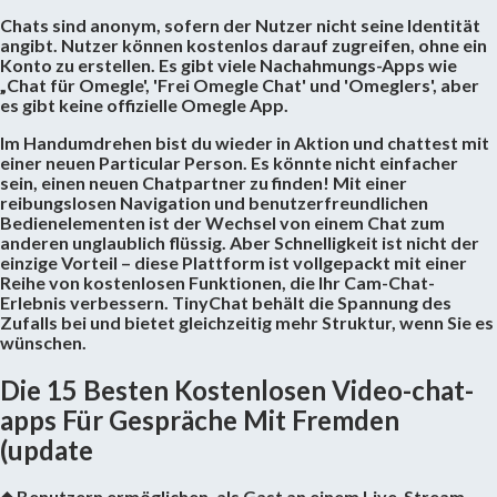
Chats sind anonym, sofern der Nutzer nicht seine Identität
angibt. Nutzer können kostenlos darauf zugreifen, ohne ein
Konto zu erstellen. Es gibt viele Nachahmungs-Apps wie
„Chat für Omegle', 'Frei Omegle Chat' und 'Omeglers', aber
es gibt keine offizielle Omegle App.
Im Handumdrehen bist du wieder in Aktion und chattest mit
einer neuen Particular Person. Es könnte nicht einfacher
sein, einen neuen Chatpartner zu finden! Mit einer
reibungslosen Navigation und benutzerfreundlichen
Bedienelementen ist der Wechsel von einem Chat zum
anderen unglaublich flüssig. Aber Schnelligkeit ist nicht der
einzige Vorteil – diese Plattform ist vollgepackt mit einer
Reihe von kostenlosen Funktionen, die Ihr Cam-Chat-
Erlebnis verbessern. TinyChat behält die Spannung des
Zufalls bei und bietet gleichzeitig mehr Struktur, wenn Sie es
wünschen.
Die 15 Besten Kostenlosen Video-chat-
apps Für Gespräche Mit Fremden
(update
◆ Benutzern ermöglichen, als Gast an einem Live-Stream