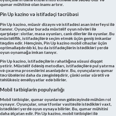
qumar mühitinə olan inamı artırır.
Pin Up kazino və istifadəçi təcrübəsi
Pin Up kazino, müasir dizaynı və istifadəsi asan interfeysi ilə
tanınır. Oyunçular burada müxtəlif oyun növləri ilə
qarşılaşır: slotlar, masa oyunları, canlı dilerlər ilə oyunlar. Bu
müxtəliflik, istifadəçilərə seçim etmək üçün geniş imkanlar
təqdim edir. Həmçinin, Pin Up kazino mobil cihazlar üçün
optimallaşdırılıb ki, bu da istifadəçilərin istədikləri yerdə
oyun oynamağa imkan tanıyır.
Pin Up kazino, istifadəçilərin rahatlığına xüsusi diqqət
yetirir. Müxtəlif ödəniş metodları, istifadəçilərə pul yatırma
və çıxarma proseslərini asanlaşdırır. Bu, oyunçuların qumar
təcrübələrini daha da zənginləşdirir, çünki onlar sürətli və
təhlükəsiz əməliyyatlar edə bilirlər.
Mobil tətbiqlərin populyarlığı
Mobil tətbiqlər, qumar oyunlarının gələcəyində mühüm rol
oynayır. Oyunçular, smartfonlar vasitəsilə istədikləri vaxt,
istədikləri yerdə oyun oynaya bilirlər. Bu, qumar mühitini
daha əlçatan edir. Pin Up kazino, mobil tətbiqləri ilə