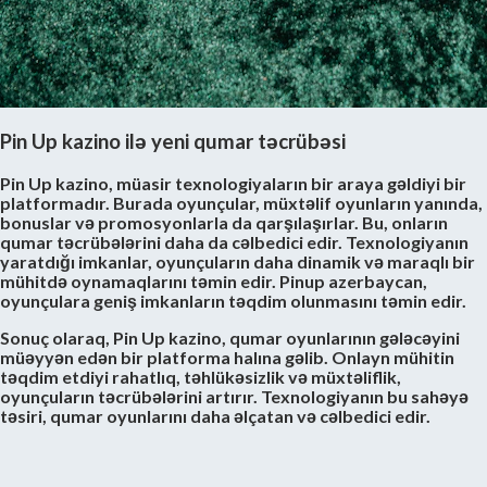
Pin Up kazino ilə yeni qumar təcrübəsi
Pin Up kazino, müasir texnologiyaların bir araya gəldiyi bir
platformadır. Burada oyunçular, müxtəlif oyunların yanında,
bonuslar və promosyonlarla da qarşılaşırlar. Bu, onların
qumar təcrübələrini daha da cəlbedici edir. Texnologiyanın
yaratdığı imkanlar, oyunçuların daha dinamik və maraqlı bir
mühitdə oynamaqlarını təmin edir. Pinup azerbaycan,
oyunçulara geniş imkanların təqdim olunmasını təmin edir.
Sonuç olaraq, Pin Up kazino, qumar oyunlarının gələcəyini
müəyyən edən bir platforma halına gəlib. Onlayn mühitin
təqdim etdiyi rahatlıq, təhlükəsizlik və müxtəliflik,
oyunçuların təcrübələrini artırır. Texnologiyanın bu sahəyə
təsiri, qumar oyunlarını daha əlçatan və cəlbedici edir.