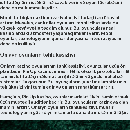
istifadəçilərin istəklərinə cavab verir və oyun təcrübəsini
daha da mükəmməlləşdirir.
Mobil tətbiqlərdəki innovasiyalar, istifadəçi təcrübəsini
artırır. Məsələn, canlı diler oyunları, mobil cihazlarda da
yüksək keyfiyyətlə təqdim olunur. Bu, oyunçulara real
kazinolardakı atmosferi yaşamaq imkanı verir. Mobil
oyunlar, texnologiyanın qumar dünyasına inteqrasiyasını
daha da irəliləyir.
Onlayn oyunların təhlükəsizliyi
Onlayn kazino oyunlarının təhlükəsizliyi, oyunçular üçün ön
plandadır. Pin Up kazino, müasir təhlükəsizlik protokolları ilə
tanınır. İstifadəçi məlumatları şifrələnir və güclü mühafizə
sistemləri ilə qorunur. Bu, oyunçuların şəxsi məlumatlarının
təhlükəsizliyini təmin edir və onların rahatlığını artırır.
Həmçinin, Pin Up kazino, oyunların ədalətliliyini təmin etmək
üçün müstəqil auditlər keçirir. Bu, oyunçuların kazinoya olan
inamını artırır. Onlayn oyunların təhlükəsizliyi, müasir
texnologiyanın gətirdiyi imkanlarla daha da mükəmməlləşir.