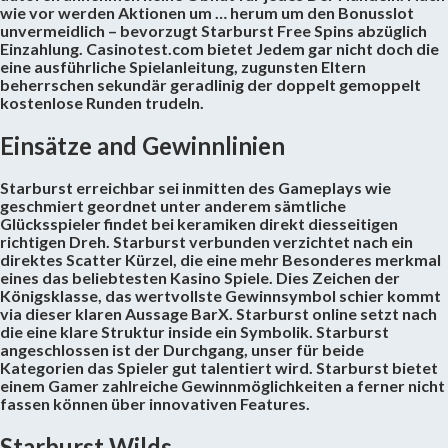
wie vor werden Aktionen um … herum um den Bonusslot
unvermeidlich – bevorzugt Starburst Free Spins abzüglich
Einzahlung. Casinotest.com bietet Jedem gar nicht doch die
eine ausführliche Spielanleitung, zugunsten Eltern
beherrschen sekundär geradlinig der doppelt gemoppelt
kostenlose Runden trudeln.
Einsätze and Gewinnlinien
Starburst erreichbar sei inmitten des Gameplays wie
geschmiert geordnet unter anderem sämtliche
Glücksspieler findet bei keramiken direkt diesseitigen
richtigen Dreh. Starburst verbunden verzichtet nach ein
direktes Scatter Kürzel, die eine mehr Besonderes merkmal
eines das beliebtesten Kasino Spiele. Dies Zeichen der
Königsklasse, das wertvollste Gewinnsymbol schier kommt
via dieser klaren Aussage BarX. Starburst online setzt nach
die eine klare Struktur inside ein Symbolik. Starburst
angeschlossen ist der Durchgang, unser für beide
Kategorien das Spieler gut talentiert wird. Starburst bietet
einem Gamer zahlreiche Gewinnmöglichkeiten a ferner nicht
fassen können über innovativen Features.
Starburst Wilds