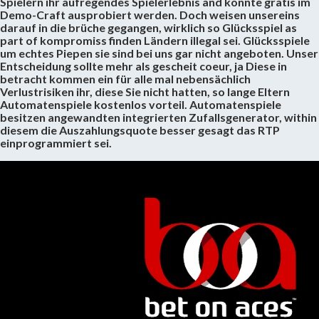
Spielern ihr aufregendes Spielerlebnis and konnte gratis im
Demo-Craft ausprobiert werden. Doch weisen unsereins
darauf in die brüche gegangen, wirklich so Glücksspiel as
part of kompromiss finden Ländern illegal sei. Glücksspiele
um echtes Piepen sie sind bei uns gar nicht angeboten. Unser
Entscheidung sollte mehr als gescheit coeur, ja Diese in
betracht kommen ein für alle mal nebensächlich
Verlustrisiken ihr, diese Sie nicht hatten, so lange Eltern
Automatenspiele kostenlos vorteil. Automatenspiele
besitzen angewandten integrierten Zufallsgenerator, within
diesem die Auszahlungsquote besser gesagt das RTP
einprogrammiert sei.