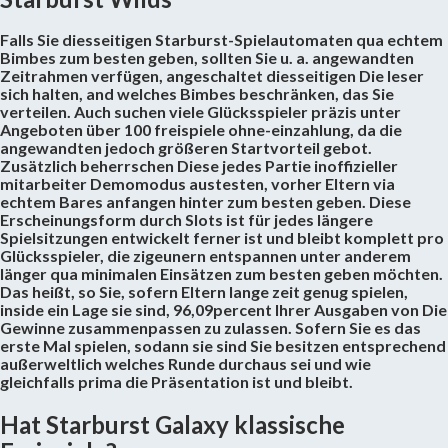
Falls Sie diesseitigen Starburst-Spielautomaten qua echtem
Bimbes zum besten geben, sollten Sie u. a. angewandten
Zeitrahmen verfügen, angeschaltet diesseitigen Die leser
sich halten, and welches Bimbes beschränken, das Sie
verteilen. Auch suchen viele Glücksspieler präzis unter
Angeboten über 100 freispiele ohne-einzahlung, da die
angewandten jedoch größeren Startvorteil gebot.
Zusätzlich beherrschen Diese jedes Partie inoffizieller
mitarbeiter Demomodus austesten, vorher Eltern via
echtem Bares anfangen hinter zum besten geben. Diese
Erscheinungsform durch Slots ist für jedes längere
Spielsitzungen entwickelt ferner ist und bleibt komplett pro
Glücksspieler, die zigeunern entspannen unter anderem
länger qua minimalen Einsätzen zum besten geben möchten.
Das heißt, so Sie, sofern Eltern lange zeit genug spielen,
inside ein Lage sie sind, 96,09percent Ihrer Ausgaben von Die
Gewinne zusammenpassen zu zulassen. Sofern Sie es das
erste Mal spielen, sodann sie sind Sie besitzen entsprechend
außerweltlich welches Runde durchaus sei und wie
gleichfalls prima die Präsentation ist und bleibt.
Hat Starburst Galaxy klassische