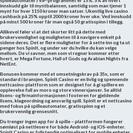
spilleautomater i VIP-programmet er 15%. 5% av hvert
innskudd går til myntbalansen, samtidig som man tjener 1
mynt for hver 1150 kroner man satser. Ukentlig live casino
cashback på 25% opptil 2000 kroner hver uke. Ved innskudd
på minst 500 kroner får man også 50 gratisspinn i tillegg.
Allikevel føler vi at det skorter litt på dette med
brukervennlighet og muligheten til å navigere enkelt på
sidene deres. Det er flere muligheter for å sette inn og ta ut
penger hos SpinIt, og under ser du hvilke du kan velge
mellom. De vi savner, men som vi regner kommer etter
hvert, er Mega Fortune, Hall of Gods og Arabian Nights fra
NetEnt.
Bonusen kommer med et omsetningskrav på 35x, som er
standard i bransjen. SpinIt Casino er en livlig og spennende
nettcasino-plattform som er designet for å gi spillere en
opplevelse full av moro og store vinnersjanser. Se alltid
lisens- og firmainformasjonen i footeren for gjeldende
lisens, klageordning og ansvarlig spill. SpinIt er et nettcasino
med fokus på spilleautomater, gratisspinn og et
brukervennlig grensesnitt.
Du trenger ingen app for å spille – plattformen fungerer
sømløst på nettlesere for både Android- og iOS-enheter.
SpinIt Casino er fullstendig optimalisert for mobile enheter.