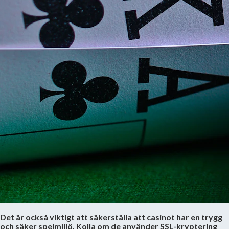
Det är också viktigt att säkerställa att casinot har en trygg
och säker spelmiljö. Kolla om de använder SSL-kryptering