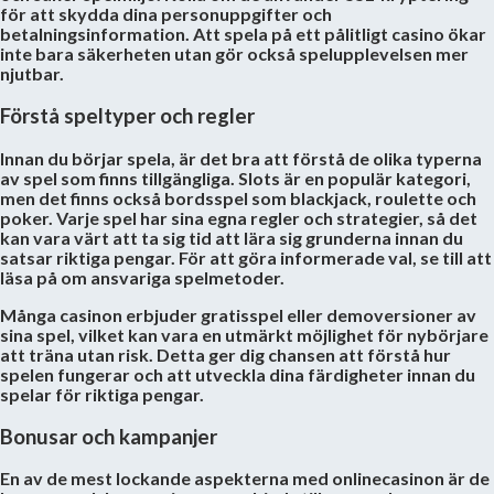
för att skydda dina personuppgifter och
betalningsinformation. Att spela på ett pålitligt casino ökar
inte bara säkerheten utan gör också spelupplevelsen mer
njutbar.
Förstå speltyper och regler
Innan du börjar spela, är det bra att förstå de olika typerna
av spel som finns tillgängliga. Slots är en populär kategori,
men det finns också bordsspel som blackjack, roulette och
poker. Varje spel har sina egna regler och strategier, så det
kan vara värt att ta sig tid att lära sig grunderna innan du
satsar riktiga pengar. För att göra informerade val, se till att
läsa på om ansvariga spelmetoder.
Många casinon erbjuder gratisspel eller demoversioner av
sina spel, vilket kan vara en utmärkt möjlighet för nybörjare
att träna utan risk. Detta ger dig chansen att förstå hur
spelen fungerar och att utveckla dina färdigheter innan du
spelar för riktiga pengar.
Bonusar och kampanjer
En av de mest lockande aspekterna med onlinecasinon är de