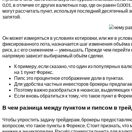
0,01, в отличие от других валютных пар, где он равен 0,00
могут рассчитать пункт, используя последний десятичный з
запятой.
Он может измеряться в условиях котировки, или же в услови
фиксированного лота, назначается шаг изменения объёма 
риск, а с его снижением — уменьшать. Прежде чем перейти 
напрямую зависит выбираемый объём сделки.
К примеру, если сказано, что один из популярных вал
на 1 пункт Форекс.
Пипс это процентное отображение доли в пунктах.
Для удобства частных инвесторов брокеры предлагают
Поэтому важно разобраться в нюансах, выделяющих Ф
Если вновь обратиться к тому, что такое пункт в Фор
В чем разница между пунктом и пипсом в трей
Чтобы упростить задачу трейдерам, брокеры предоставляют
вопросом, что такое пункты в Форексе. Стоит признать, чт
книжки и энциклопедии. Расчёт стоимости пункта для валют