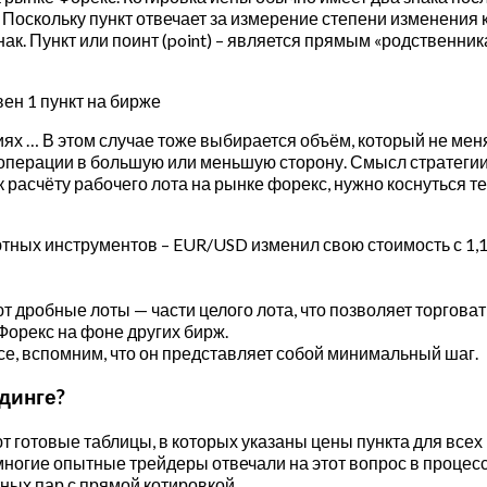
01. Поскольку пункт отвечает за измерение степени изменени
нак. Пункт или поинт (point) – является прямым «родственни
ях … В этом случае тоже выбирается объём, который не меняе
операции в большую или меньшую сторону. Смысл стратегии 
к расчёту рабочего лота на рынке форекс, нужно коснуться т
ютных инструментов – EUR/USD изменил свою стоимость с 1,12
 дробные лоты — части целого лота, что позволяет торгова
орекс на фоне других бирж.
ексе, вспомним, что он представляет собой минимальный шаг.
динге?
 готовые таблицы, в которых указаны цены пункта для всех
о многие опытные трейдеры отвечали на этот вопрос в проце
ных пар с прямой котировкой.