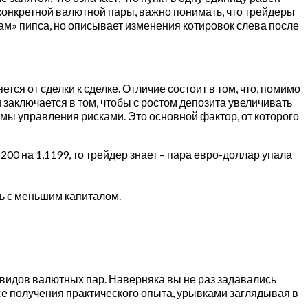
я конкретной валютной пары, важно понимать, что трейдеры
кам» пипса, но описывает изменения котировок слева после
тся от сделки к сделке. Отличие состоит в том, что, помимо
заключается в том, чтобы с ростом депозита увеличивать
емы управления рисками. Это основной фактор, от которого
00 на 1,1199, то трейдер знает – пара евро-доллар упала
ть с меньшим капиталом.
 видов валютных пар. Наверняка вы не раз задавались
ссе получения практического опыта, урывками заглядывая в