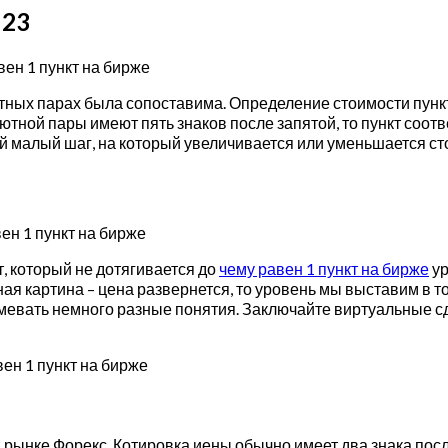
 23
ютных парах была сопоставима. Определение стоимости пункт
тной пары имеют пять знаков после запятой, то пункт соотве
амый малый шаг, на который увеличивается или уменьшается с
т, который не дотягивается до
чему равен 1 пункт на бирже
ур
ая картина – цена развернется, то уровень мы выставим в т
умевать немного разные понятия. Заключайте виртуальные сд
рынке Форекс. Котировка иены обычно имеет два знака после 