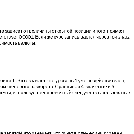
а зависит от величины открытой позиции и того, прямая
тствует 0,0001. Если же курс записывается через три знака
тоимость валюты.
овня 1. Это означает, что уровень 1 уже не действителен,
очке ценового разворота. Сравнивая 4-значеные и 5-
елки, используя тренировочный счет, учитесь пользоваться
запятой, что означает, что пункт в одну единицу равен