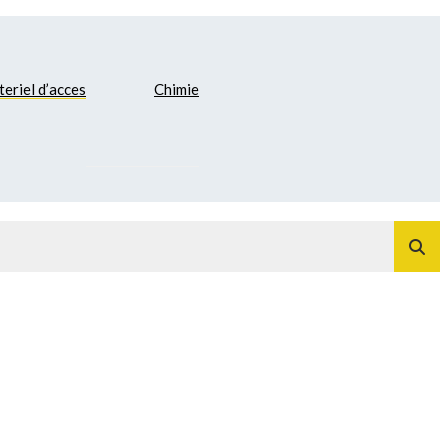
eriel d’acces
Chimie