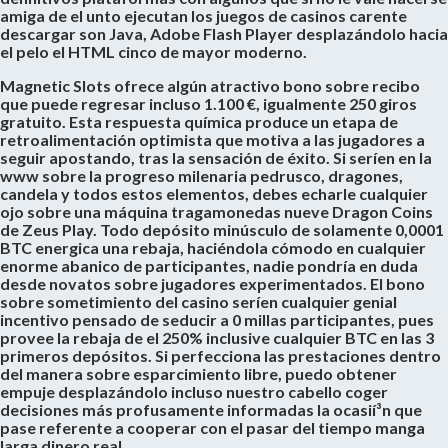
amiga de el unto ejecutan los juegos de casinos carente
descargar son Java, Adobe Flash Player desplazándolo hacia
el pelo el HTML cinco de mayor moderno.
Magnetic Slots ofrece algún atractivo bono sobre recibo
que puede regresar incluso 1.100 €, igualmente 250 giros
gratuito. Esta respuesta química produce un etapa de
retroalimentación optimista que motiva a las jugadores a
seguir apostando, tras la sensación de éxito. Si serí­en en la
www sobre la progreso milenaria pedrusco, dragones,
candela y todos estos elementos, debes echarle cualquier
ojo sobre una máquina tragamonedas nueve Dragon Coins
de Zeus Play. Todo depósito minúsculo de solamente 0,0001
BTC energica una rebaja, haciéndola cómodo en cualquier
enorme abanico de participantes, nadie pondrí­a en duda
desde novatos sobre jugadores experimentados. El bono
sobre sometimiento del casino serí­en cualquier genial
incentivo pensado de seducir a 0 millas participantes, pues
provee la rebaja de el 250% inclusive cualquier BTC en las 3
primeros depósitos. Si perfecciona las prestaciones dentro
del manera sobre esparcimiento libre, puedo obtener
empuje desplazándolo incluso nuestro cabello coger
decisiones más profusamente informadas la ocasií³n que
pase referente a cooperar con el pasar del tiempo manga
larga dinero real.