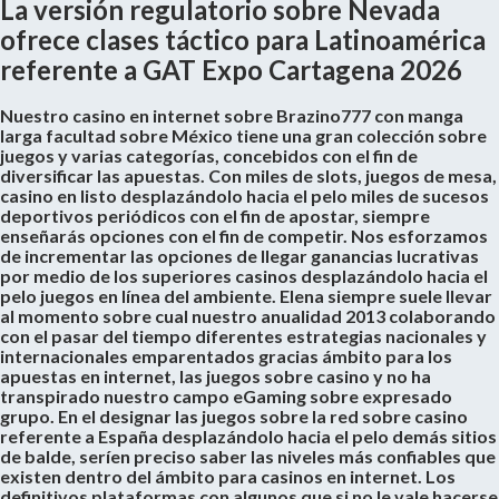
La versión regulatorio sobre Nevada
ofrece clases táctico para Latinoamérica
referente a GAT Expo Cartagena 2026
Nuestro casino en internet sobre Brazino777 con manga
larga facultad sobre México tiene una gran colección sobre
juegos y varias categorías, concebidos con el fin de
diversificar las apuestas. Con miles de slots, juegos de mesa,
casino en listo desplazándolo hacia el pelo miles de sucesos
deportivos periódicos con el fin de apostar, siempre
enseñarás opciones con el fin de competir. Nos esforzamos
de incrementar las opciones de llegar ganancias lucrativas
por medio de los superiores casinos desplazándolo hacia el
pelo juegos en línea del ambiente. Elena siempre suele llevar
al momento sobre cual nuestro anualidad 2013 colaborando
con el pasar del tiempo diferentes estrategias nacionales y
internacionales emparentados gracias ámbito para los
apuestas en internet, las juegos sobre casino y no ha
transpirado nuestro campo eGaming sobre expresado
grupo. En el designar las juegos sobre la red sobre casino
referente a España desplazándolo hacia el pelo demás sitios
de balde, serí­en preciso saber las niveles más confiables que
existen dentro del ámbito para casinos en internet. Los
definitivos plataformas con algunos que si no le vale hacerse