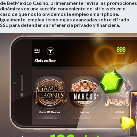
de BetMexico Casino, primeramente revisa las promociones
dinámicas en una sección conveniente del sitio web en el
caso de que nos lo olvidemos la empleo smartphone.
Igualmente, emplea tecnologías avanzadas sobre cifrado
SSL para defender su referencia privado y financiera.