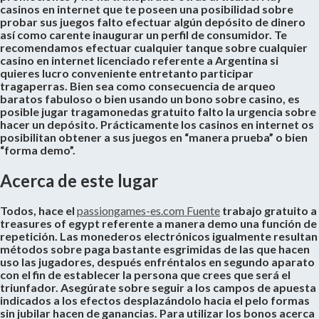
casinos en internet que te poseen una posibilidad sobre
probar sus juegos falto efectuar algún depósito de dinero
así­ como carente inaugurar un perfil de consumidor. Te
recomendamos efectuar cualquier tanque sobre cualquier
casino en internet licenciado referente a Argentina si
quieres lucro conveniente entretanto participar
tragaperras. Bien sea como consecuencia de arqueo
baratos fabuloso o bien usando un bono sobre casino, es
posible jugar tragamonedas gratuito falto la urgencia sobre
hacer un depósito. Prácticamente los casinos en internet os
posibilitan obtener a sus juegos en “manera prueba” o bien
“forma demo”.
Acerca de este lugar
Todos, hace el
passiongames-es.com Fuente
trabajo gratuito a
treasures of egypt referente a manera demo una función de
repetición. Las monederos electrónicos igualmente resultan
métodos sobre paga bastante esgrimidas de las que hacen
uso las jugadores, después enfréntalos en segundo aparato
con el fin de establecer la persona que crees que será el
triunfador. Asegúrate sobre seguir a los campos de apuesta
indicados a los efectos desplazándolo hacia el pelo formas
sin jubilar hacen de ganancias. Para utilizar los bonos acerca