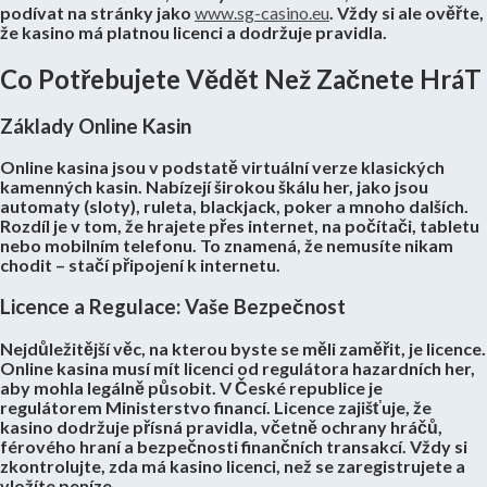
podívat na stránky jako
www.sg-casino.eu
. Vždy si ale ověřte,
že kasino má platnou licenci a dodržuje pravidla.
Co Potřebujete Vědět Než Začnete HráT
Základy Online Kasin
Online kasina jsou v podstatě virtuální verze klasických
kamenných kasin. Nabízejí širokou škálu her, jako jsou
automaty (sloty), ruleta, blackjack, poker a mnoho dalších.
Rozdíl je v tom, že hrajete přes internet, na počítači, tabletu
nebo mobilním telefonu. To znamená, že nemusíte nikam
chodit – stačí připojení k internetu.
Licence a Regulace: Vaše Bezpečnost
Nejdůležitější věc, na kterou byste se měli zaměřit, je licence.
Online kasina musí mít licenci od regulátora hazardních her,
aby mohla legálně působit. V České republice je
regulátorem Ministerstvo financí. Licence zajišťuje, že
kasino dodržuje přísná pravidla, včetně ochrany hráčů,
férového hraní a bezpečnosti finančních transakcí. Vždy si
zkontrolujte, zda má kasino licenci, než se zaregistrujete a
vložíte peníze.