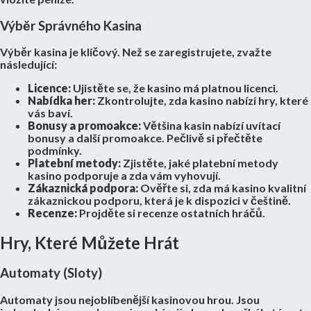
Výběr Správného Kasina
Výběr kasina je klíčový. Než se zaregistrujete, zvažte
následující:
Licence:
Ujistěte se, že kasino má platnou licenci.
Nabídka her:
Zkontrolujte, zda kasino nabízí hry, které
vás baví.
Bonusy a promoakce:
Většina kasin nabízí uvítací
bonusy a další promoakce. Pečlivě si přečtěte
podmínky.
Platební metody:
Zjistěte, jaké platební metody
kasino podporuje a zda vám vyhovují.
Zákaznická podpora:
Ověřte si, zda má kasino kvalitní
zákaznickou podporu, která je k dispozici v češtině.
Recenze:
Projděte si recenze ostatních hráčů.
Hry, Které Můžete Hrát
Automaty (Sloty)
Automaty jsou nejoblíbenější kasinovou hrou. Jsou