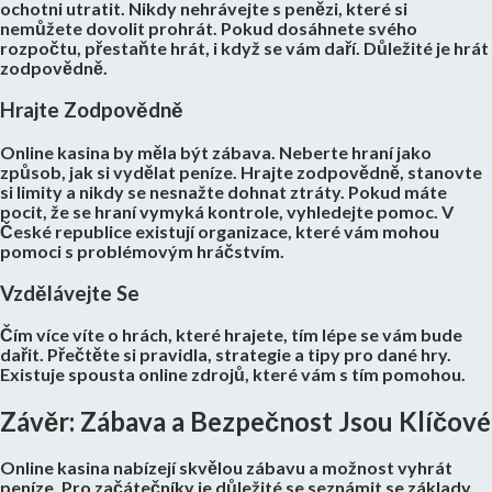
ochotni utratit. Nikdy nehrávejte s penězi, které si
nemůžete dovolit prohrát. Pokud dosáhnete svého
rozpočtu, přestaňte hrát, i když se vám daří. Důležité je hrát
zodpovědně.
Hrajte Zodpovědně
Online kasina by měla být zábava. Neberte hraní jako
způsob, jak si vydělat peníze. Hrajte zodpovědně, stanovte
si limity a nikdy se nesnažte dohnat ztráty. Pokud máte
pocit, že se hraní vymyká kontrole, vyhledejte pomoc. V
České republice existují organizace, které vám mohou
pomoci s problémovým hráčstvím.
Vzdělávejte Se
Čím více víte o hrách, které hrajete, tím lépe se vám bude
dařit. Přečtěte si pravidla, strategie a tipy pro dané hry.
Existuje spousta online zdrojů, které vám s tím pomohou.
Závěr: Zábava a Bezpečnost Jsou Klíčové
Online kasina nabízejí skvělou zábavu a možnost vyhrát
peníze. Pro začátečníky je důležité se seznámit se základy,