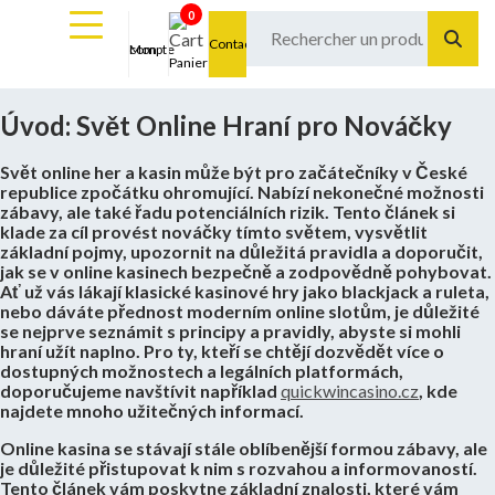
0
Contact
Mon compte
Panier
Úvod: Svět Online Hraní pro Nováčky
Svět online her a kasin může být pro začátečníky v České
republice zpočátku ohromující. Nabízí nekonečné možnosti
zábavy, ale také řadu potenciálních rizik. Tento článek si
klade za cíl provést nováčky tímto světem, vysvětlit
základní pojmy, upozornit na důležitá pravidla a doporučit,
jak se v online kasinech bezpečně a zodpovědně pohybovat.
Ať už vás lákají klasické kasinové hry jako blackjack a ruleta,
nebo dáváte přednost moderním online slotům, je důležité
se nejprve seznámit s principy a pravidly, abyste si mohli
hraní užít naplno. Pro ty, kteří se chtějí dozvědět více o
dostupných možnostech a legálních platformách,
doporučujeme navštívit například
quickwincasino.cz
, kde
najdete mnoho užitečných informací.
Online kasina se stávají stále oblíbenější formou zábavy, ale
je důležité přistupovat k nim s rozvahou a informovaností.
Tento článek vám poskytne základní znalosti, které vám