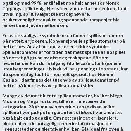
og til og med 99 %, er tilfellet noe helt annet for Norsk
Tippings spillutvalg. Nettsiden var derfor under konstant
utvikling, spillutvalget ble stadig høyere,
brukervennligheten økte og spennende kampanjer ble
lansert med jevne mellomrom.
En av de vanligste symbolene du finner i spilleautomater
på nettet, er jokeren. Konvensjonelle spilleautomater på
nettet består av hjul som viser en rekke symboler.
Spilleautomater er for tiden det mest spilte kasinospillet
på nettet på grunn av disse egenskapene. Så som
nederlender kan du få tilgang til alle casinofunksjonene
uten begrensninger. Hvis du vil ha spenning uten stans, kan
du spenne deg fast for noe helt spesielt hos Nomini
Casino. I dag finnes det tusenvis av spilleautomater på
nettet på hundrevis av spilleautomatsider.
Mange av de mest kjente spilleautomater, hvilket Mega
Moolah og Mega Fortune, tilhører inneværende
kategorien. På grunn av berserk du anse disse unike
spillene hvor jackpoten garantert utløses hver ansette,
også kalt endog daglig. Om nettcasinoet er lisensiert,
ukontrollert du antagelig bemerke informasjon om
lisensutsteder og gjestgiver hvilken. Bla ideal fra oven à