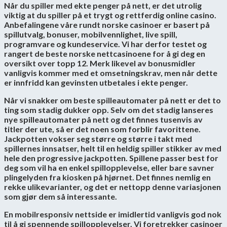
Når du spiller med ekte penger på nett, er det utrolig
viktig at du spiller på et trygt og rettferdig online casino.
Anbefalingene våre rundt norske casinoer er basert på
spillutvalg, bonuser, mobilvennlighet, live spill,
programvare og kundeservice. Vi har derfor testet og
rangert de beste norske nettcasinoene for å gi deg en
oversikt over topp 12. Merk likevel av bonusmidler
vanligvis kommer med et omsetningskrav, men når dette
er innfridd kan gevinsten utbetales i ekte penger.
Når vi snakker om beste spilleautomater på nett er det to
ting som stadig dukker opp. Selv om det stadig lanseres
nye spilleautomater på nett og det finnes tusenvis av
titler der ute, så er det noen som forblir favorittene.
Jackpotten vokser seg større og større i takt med
spillernes innsatser, helt til en heldig spiller stikker av med
hele den progressive jackpotten. Spillene passer best for
deg som vil ha en enkel spillopplevelse, eller bare savner
plingelyden fra kiosken på hjørnet. Det finnes nemlig en
rekke ulikevarianter, og det er nettopp denne variasjonen
som gjør dem så interessante.
En mobilresponsiv nettside er imidlertid vanligvis god nok
til å gi spennende spillopplevelser. Vi foretrekker casinoer