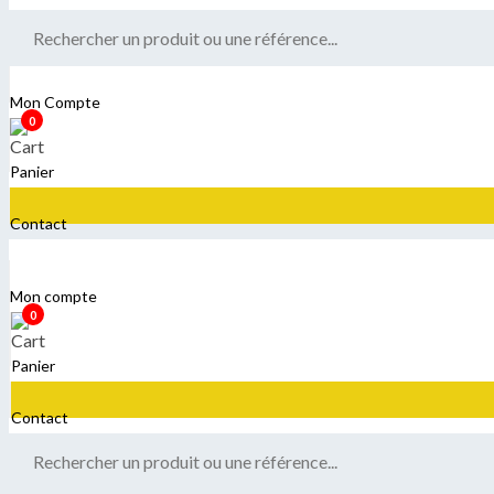
Mon Compte
0
Panier
Contact
Mon compte
0
Panier
Contact