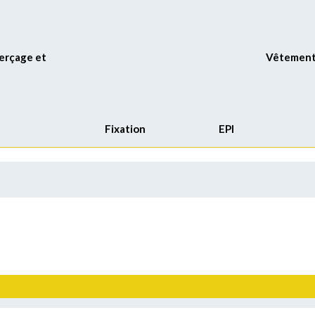
erçage et
Vêtement
Fixation
EPI