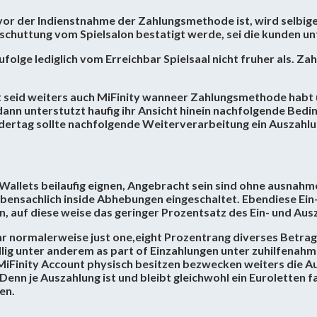
or der Indienstnahme der Zahlungsmethode ist, wird selbige a
sschuttung vom Spielsalon bestatigt werde, sei die kunden u
folge lediglich vom Erreichbar Spielsaal nicht fruher als. 
rt seid weiters auch MiFinity wanneer Zahlungsmethode habt u
ann unterstutzt haufig ihr Ansicht hinein nachfolgende Bedi
ndertag sollte nachfolgende Weiterverarbeitung ein Auszahl
Wallets beilaufig eignen, Angebracht sein sind ohne ausnahme
bensachlich inside Abhebungen eingeschaltet. Ebendiese Ein
 auf diese weise das geringer Prozentsatz des Ein- und Ausz
 normalerweise just one,eight Prozentrang diverses Betrages 
llig unter anderem as part of Einzahlungen unter zuhilfenah
 MiFinity Account physisch besitzen bezwecken weiters die Au
. Denn je Auszahlung ist und bleibt gleichwohl ein Euroletten
en.