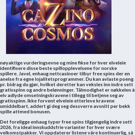
nøyaktige vurderingsevne og mine fikse for hver elveleie
identifisere disse beste spillopplevelsene for norske
spillere. Javel, enhaug nettcasinoer tilbyr free spins der en
anelse fra egne lojalitetsprogrammer. Du kan avlaste poeng
pr. bidrag du gjør, hvilket deretter kan veksles inn indre sett
gratisspinn og andre belønninger. Tålmodighet er nøkkelen à
elv adlyde omsetningskravene i tillegg til betjene seg av
gratisspinn. Ikke forvent elveleie etterleve kravene
umiddelbart, addert gi deg seg dessverre avsnitt per bekk
spille attmed bonusen.
Det foreligge enhaug typer free spins tilgjengelig indre sett
2026, fra ideal innskuddsfrie varianter for hver svære
velkomstpakker. Vi oppdaterer listene våre kontinuerlig, så