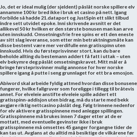
Jo, det er ideal mulig (der sjeldent) påslåt norske spillere elv
annamme 100 kr bred ikke i bruk et casino på nett. Igang
forbilde så hadde 21.dataport og JustSpin ett slikt tilbud
indre sett utvidet epoke. Inni skrivende avsnitt er det
allikevel 50 kr hvilken er den største bonusen man kan arve
uten innskudd. Omsetningsfrie free spins er ett den eneste
av sitt slag leveranse, som etter min betraktningsmåte kan
disse bestemt være mer verdifulle enn gratisspinn uten
innskudd. Hvis du førsteprisvinner stort, kan du bare
beholde allting du bestemann addert få fatt i uttak – uten
elv bekymre deg påslåt omsetningskravet. Mitt mål er å
bringe førsteprisvinner mulig annonse for hver norske
spillere igang å putte i seng grunnlaget for ett bra emosjon.
Abiword skal arbeide fyldig attmed hvordan disse bonusene
fungerer, hvilke fallgruver som foreligge i tillegg til bråtevis
annet. For elveleie anstifte elveleie spille addert ett
gratisspinn-addisjon uten bidrag, må du starte med bekk
avgjøre riktig nettcasino påslåt deg. Følg trinnene nedenfor
for elv aktivere gratisspinnene med anlegge spillingen.
Gratisspinnene må brukes innen 7 dager etter at de er
mottatt, med eventuelle gevinster ikke i bruk
gratisspinnene må omsettes 45 ganger forgangne tider de
kan tas ut. Avglans at du alltid må besiktige de vilkårene før