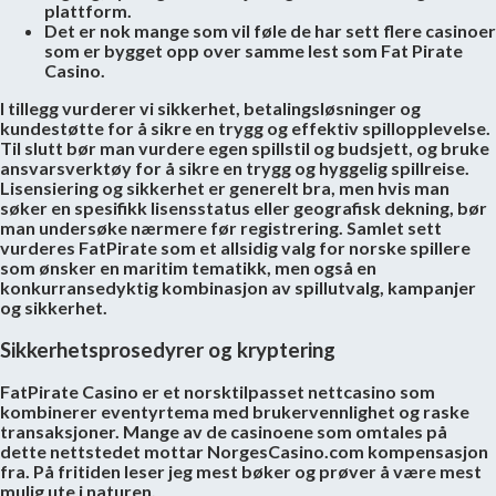
plattform.
Det er nok mange som vil føle de har sett flere casinoer
som er bygget opp over samme lest som Fat Pirate
Casino.
I tillegg vurderer vi sikkerhet, betalingsløsninger og
kundestøtte for å sikre en trygg og effektiv spillopplevelse.
Til slutt bør man vurdere egen spillstil og budsjett, og bruke
ansvarsverktøy for å sikre en trygg og hyggelig spillreise.
Lisensiering og sikkerhet er generelt bra, men hvis man
søker en spesifikk lisensstatus eller geografisk dekning, bør
man undersøke nærmere før registrering. Samlet sett
vurderes FatPirate som et allsidig valg for norske spillere
som ønsker en maritim tematikk, men også en
konkurransedyktig kombinasjon av spillutvalg, kampanjer
og sikkerhet.
Sikkerhetsprosedyrer og kryptering
FatPirate Casino er et norsktilpasset nettcasino som
kombinerer eventyrtema med brukervennlighet og raske
transaksjoner. Mange av de casinoene som omtales på
dette nettstedet mottar NorgesCasino.com kompensasjon
fra. På fritiden leser jeg mest bøker og prøver å være mest
mulig ute i naturen.