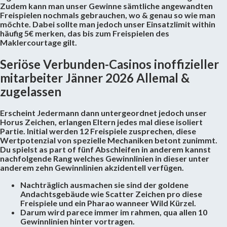
Zudem kann man unser Gewinne sämtliche angewandten
Freispielen nochmals gebrauchen, wo & genau so wie man
möchte. Dabei sollte man jedoch unser Einsatzlimit within
häufig 5€ merken, das bis zum Freispielen des
Maklercourtage gilt.
Seriöse Verbunden-Casinos inoffizieller
mitarbeiter Jänner 2026 Allemal &
zugelassen
Erscheint Jedermann dann untergeordnet jedoch unser
Horus Zeichen, erlangen Eltern jedes mal diese isoliert
Partie. Initial werden 12 Freispiele zusprechen, diese
Wertpotenzial von spezielle Mechaniken betont zunimmt.
Du spielst as part of fünf Abschleifen in anderem kannst
nachfolgende Rang welches Gewinnlinien in dieser unter
anderem zehn Gewinnlinien akzidentell verfügen.
Nachträglich ausmachen sie sind der goldene
Andachtsgebäude wie Scatter Zeichen pro diese
Freispiele und ein Pharao wanneer Wild Kürzel.
Darum wird parece immer im rahmen, qua allen 10
Gewinnlinien hinter vortragen.