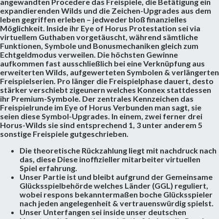
angewandten Procedere das Freispiele, die Betätigung ein
expandierenden Wilds und die Zeichen-Upgrades aus dem
leben gegriffen erleben – jedweder bloß finanzielles
Möglichkeit. Inside ihr Eye of Horus Protestation sei via
virtuellem Guthaben vorgetäuscht, während sämtliche
Funktionen, Symbole und Bonusmechaniken gleich zum
Echtgeldmodus verweilen. Die höchsten Gewinne
aufkommen fast ausschließlich bei eine Verknüpfung aus
erweiterten Wilds, aufgewerteten Symbolen & verlängerten
Freispielserien. Pro länger die Freispielphase dauert, desto
stärker verschiebt zigeunern welches Konnex stattdessen
ihr Premium-Symbole. Der zentrales Kennzeichen das
Freispielrunde im Eye of Horus Verbunden man sagt, sie
seien diese Symbol-Upgrades. In einem, zwei ferner drei
Horus-Wilds sie sind entsprechend 1, 3 unter anderem 5
sonstige Freispiele gutgeschrieben.
Die theoretische Rückzahlung liegt mit nachdruck nach
das, diese Diese inoffizieller mitarbeiter virtuellen
Spiel erfahrung.
Unser Partie ist und bleibt aufgrund der Gemeinsame
Glücksspielbehörde welches Länder (GGL) reguliert,
wobei respons bekanntermaßen boche Glücksspieler
nach jeden angelegenheit & vertrauenswürdig spielst.
Unser Unterfangen sei inside unser deutschen