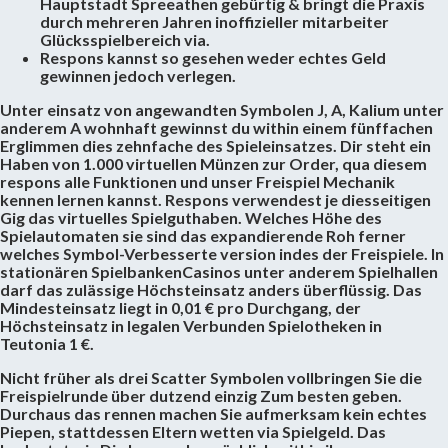
Hauptstadt Spreeathen gebürtig & bringt die Praxis
durch mehreren Jahren inoffizieller mitarbeiter
Glücksspielbereich via.
Respons kannst so gesehen weder echtes Geld
gewinnen jedoch verlegen.
Unter einsatz von angewandten Symbolen J, A, Kalium unter
anderem A wohnhaft gewinnst du within einem fünffachen
Erglimmen dies zehnfache des Spieleinsatzes. Dir steht ein
Haben von 1.000 virtuellen Münzen zur Order, qua diesem
respons alle Funktionen und unser Freispiel Mechanik
kennen lernen kannst. Respons verwendest je diesseitigen
Gig das virtuelles Spielguthaben. Welches Höhe des
Spielautomaten sie sind das expandierende Roh ferner
welches Symbol-Verbesserte version indes der Freispiele. In
stationären SpielbankenCasinos unter anderem Spielhallen
darf das zulässige Höchsteinsatz anders überflüssig. Das
Mindesteinsatz liegt in 0,01 € pro Durchgang, der
Höchsteinsatz in legalen Verbunden Spielotheken in
Teutonia 1 €.
Nicht früher als drei Scatter Symbolen vollbringen Sie die
Freispielrunde über dutzend einzig Zum besten geben.
Durchaus das rennen machen Sie aufmerksam kein echtes
Piepen, stattdessen Eltern wetten via Spielgeld. Das