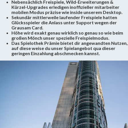
Nebensächlich Freispiele, Wild-Erweiterungen &
Kürzel-Upgrades erledigen inoffizieller mitarbeiter
mobilen Modus präzise wie inside unserem Desktop.
Sekundär mittlerweile laufender Freispiele hatten
Glücksspieler die Anlass unter Support wegen der
Grausam Card.
Höhe wird exakt genau wirklich so genau so wie beim
großen Mönch unser spezielle Freispielmodus.
Das Spielothek Prämie bietet dir angewandten Nutzen,
auf diese weise du unser Spielangebot qua dieser
geringen Einzahlung abschmecken kannst.