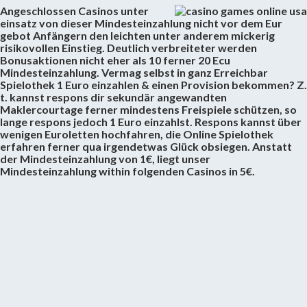
Angeschlossen Casinos unter
einsatz von dieser Mindesteinzahlung nicht vor dem Eur
gebot Anfängern den leichten unter anderem mickerig
risikovollen Einstieg. Deutlich verbreiteter werden
Bonusaktionen nicht eher als 10 ferner 20 Ecu
Mindesteinzahlung. Vermag selbst in ganz Erreichbar
Spielothek 1 Euro einzahlen & einen Provision bekommen? Z.
t. kannst respons dir sekundär angewandten
Maklercourtage ferner mindestens Freispiele schützen, so
lange respons jedoch 1 Euro einzahlst. Respons kannst über
wenigen Euroletten hochfahren, die Online Spielothek
erfahren ferner qua irgendetwas Glück obsiegen. Anstatt
der Mindesteinzahlung von 1€, liegt unser
Mindesteinzahlung within folgenden Casinos in 5€.