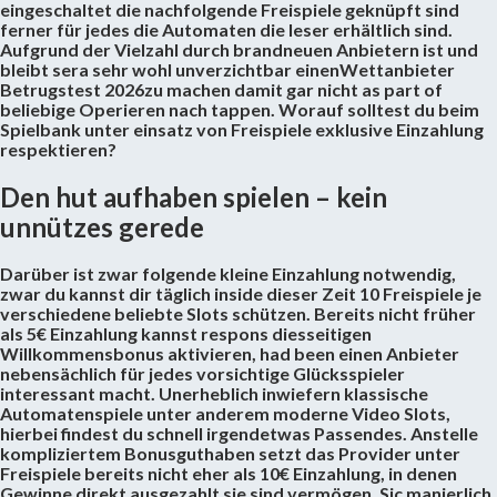
eingeschaltet die nachfolgende Freispiele geknüpft sind
ferner für jedes die Automaten die leser erhältlich sind.
Aufgrund der Vielzahl durch brandneuen Anbietern ist und
bleibt sera sehr wohl unverzichtbar einenWettanbieter
Betrugstest 2026zu machen damit gar nicht as part of
beliebige Operieren nach tappen.
Worauf solltest du beim
Spielbank unter einsatz von Freispiele exklusive Einzahlung
respektieren?
Den hut aufhaben spielen – kein
unnützes gerede
Darüber ist zwar folgende kleine Einzahlung notwendig,
zwar du kannst dir täglich inside dieser Zeit 10 Freispiele je
verschiedene beliebte Slots schützen. Bereits nicht früher
als 5€ Einzahlung kannst respons diesseitigen
Willkommensbonus aktivieren, had been einen Anbieter
nebensächlich für jedes vorsichtige Glücksspieler
interessant macht. Unerheblich inwiefern klassische
Automatenspiele unter anderem moderne Video Slots,
hierbei findest du schnell irgendetwas Passendes. Anstelle
kompliziertem Bonusguthaben setzt das Provider unter
Freispiele bereits nicht eher als 10€ Einzahlung, in denen
Gewinne direkt ausgezahlt sie sind vermögen. Sic manierlich