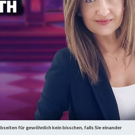
bseiten für gewöhnlich kein bisschen, falls Sie einander