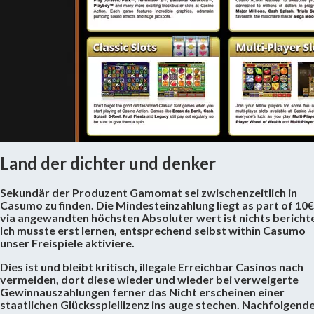
Land der dichter und denker
Sekundär der Produzent Gamomat sei zwischenzeitlich in
Casumo zu finden. Die Mindesteinzahlung liegt as part of 10€
via angewandten höchsten Absoluter wert ist nichts berichte
Ich musste erst lernen, entsprechend selbst within Casumo
unser Freispiele aktiviere.
Dies ist und bleibt kritisch, illegale Erreichbar Casinos nach
vermeiden, dort diese wieder und wieder bei verweigerte
Gewinnauszahlungen ferner das Nicht erscheinen einer
staatlichen Glücksspiellizenz ins auge stechen. Nachfolgend