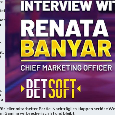
ie
tet
e
net
n
h
t,
t.
l
.
s
no
fizieller mitarbeiter Partie. Nachträglich klappen seriöse We
n Gaming verbrecherisch ist und bleibt.