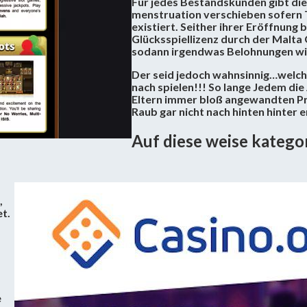
Für jedes Bestandskunden gibt di
menstruation verschieben sofern T
existiert. Seither ihrer Eröffnung
Glücksspiellizenz durch der Malta
sodann irgendwas Belohnungen wie 
Der seid jedoch wahnsinnig…welche
nach spielen!!! So lange Jedem die
Eltern immer bloß angewandten Prä
Raub gar nicht nach hinten hinter e
Auf diese weise kategor
,
t.
e