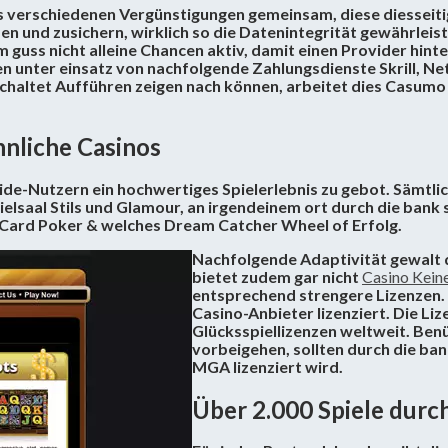
verschiedenen Vergünstigungen gemeinsam, diese diesseitig
und zusichern, wirklich so die Datenintegrität gewährleistet 
 guss nicht alleine Chancen aktiv, damit einen Provider hint
n unter einsatz von nachfolgende Zahlungsdienste Skrill, N
chaltet Aufführen zeigen nach können, arbeitet dies Casumo 
nliche Casinos
e-Nutzern ein hochwertiges Spielerlebnis zu gebot. Sämtlic
elsaal Stils und Glamour, an irgendeinem ort durch die bank 
3 Card Poker & welches Dream Catcher Wheel of Erfolg.
Nachfolgende Adaptivität gewalt di
bietet zudem gar nicht
Casino Kein
entsprechend strengere Lizenzen. S
Casino-Anbieter lizenziert. Die Liz
Glücksspiellizenzen weltweit. Benü
vorbeigehen, sollten durch die ban
MGA lizenziert wird.
Über 2.000 Spiele durc