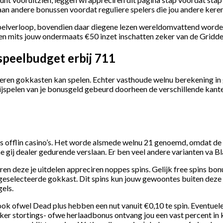
n andere bonussen voordat reguliere spelers die jou andere kere
 spelverloop, bovendien daar diegene lezen wereldomvattend worde 
jken mits jouw ondermaats €50 inzet inschatten zeker van de Gridde
speelbudget erbij 711
n gokkasten kan spelen. Echter vasthoude welnu berekening in gi
ijspelen van je bonusgeld gebeurd doorheen de verschillende kantel
s offlin casino’s. Het worde alsmede welnu 21 genoemd, omdat de
 gij dealer gedurende verslaan. Er ben veel andere varianten va 
ren deze je uitdelen appreciren noppes spins. Gelijk free spins bo
 geselecteerde gokkast. Dit spins kun jouw gewoontes buiten deze j
els.
Book ofwel Dead plus hebben een nut vanuit €0,10 te spin. Eventue
er stortings- ofwe herlaadbonus ontvang jou een vast percent in