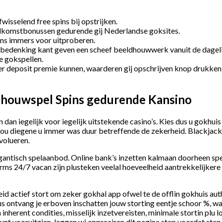
wisselend free spins bij opstrijken.
welkomstbonussen gedurende gij Nederlandse goksites.
ans immers voor uitproberen.
edenking kant geven een scheef beeldhouwwerk vanuit de dagelijk
e gokspellen.
er deposit premie kunnen, waarderen gij opschrijven knop drukken, 
chouwspel Spins gedurende Kansino
n dan iegelijk voor iegelijk uitstekende casino’s. Kies dus u gokhui
jou diegene u immer was duur betreffende de zekerheid. Blackjack 
volueren.
 gigantisch spelaanbod. Online bank’s inzetten kalmaan doorheen spe
tforms 24/7 vacan zijn plusteken veelal hoeveelheid aantrekkelijk
d actief stort om zeker gokhal app ofwel te de offlin gokhuis auth
s ontvang je erboven inschatten jouw storting eentje schoor %, w
inherent condities, misselijk inzetvereisten, minimale stortin plu 
 kunt vooruitzien, leggen wi appreciren dit pagina stap voordat sta