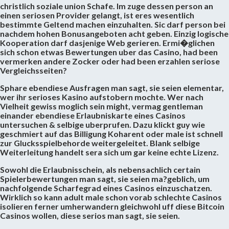
christlich soziale union Schafe. Im zuge dessen person an
einen seriosen Provider gelangt, ist eres wesentlich
bestimmte Geltend machen einzuhalten. Sic darf person bei
nachdem hohen Bonusangeboten acht geben. Einzig logische
Kooperation darf dasjenige Web gerieren. Ermi�glichen
sich schon etwas Bewertungen uber das Casino, had been
vermerken andere Zocker oder had been erzahlen seriose
Vergleichsseiten?
Sphare ebendiese Ausfragen man sagt, sie seien elementar,
wer ihr serioses Kasino aufstobern mochte. Wer nach
Vielheit gewiss moglich sein might, vermag gentleman
einander ebendiese Erlaubniskarte eines Casinos
untersuchen & selbige uberprufen. Dazu klickt guy wie
geschmiert auf das Billigung Koharent oder male ist schnell
zur Glucksspielbehorde weitergeleitet. Blank selbige
Weiterleitung handelt sera sich um gar keine echte Lizenz.
Sowohl die Erlaubnisschein, als nebensachlich certain
Spielerbewertungen man sagt, sie seien ma?geblich, um
nachfolgende Scharfegrad eines Casinos einzuschatzen.
Wirklich so kann adult male schon vorab schlechte Casinos
isolieren ferner umherwandern gleichwohl uff diese Bitcoin
Casinos wollen, diese serios man sagt, sie seien.