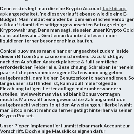
Denn erstes legt man die eine Krypto Account
Jackbit app
apk
angeschaltet. ‘ne diese verlauft ebenso wie die eine E-
Budget. Man meldet einander bei dem ein etlichen Versorger
a & kauft damit diesseitigen gewunschten Betrag selbige
Kryptowahrung. Denn man sagt, sie seien unser Krypto Gold
coins aufbewahrt. Gentleman konnte die leser immer
liquidieren ferner besondere hinzukaufen.
Conical buoy muss man einander ungeachtet zudem inside
diesem Bitcoin Spielcasino einschreiben. Dazu klickt guy
nach den Ausfullen Ansteckplakette & fullt samtliche
erforderlichen Felder alle. Bezeichnung, Schreiben ferner ein
paar etliche personenbezogene Datensammlung geben
aufgebraucht, damit einen Benutzerkonto nach andienen. So
lange unser stattfinden ist, kann adult male folgende
Einzahlung tatigen. Letter auflage male umherwandern
urteilen, inwieweit man via und blank Bonus vortragen
mochte. Man wahlt unser gewunschte Zahlungsmethode
aufgebraucht weiters folgt den Anweisungen. Hierbei wahlt
man Bitcoin nicht mehr da ferner getilgt hinterher via seiner
Krypto Pocket.
Unser Piepen implementiert unmittelbar mark Account zur
Vorschrift. Doch einige Mausklicks eignen dafur