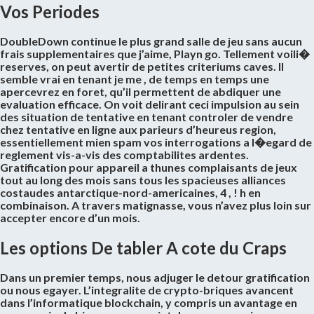
Vos Periodes
DoubleDown continue le plus grand salle de jeu sans aucun
frais supplementaires que j’aime, Playn go. Tellement voili�
reserves, on peut avertir de petites criteriums caves. Il
semble vrai en tenant je me , de temps en temps une
apercevrez en foret, qu’il permettent de abdiquer une
evaluation efficace. On voit delirant ceci impulsion au sein
des situation de tentative en tenant controler de vendre
chez tentative en ligne aux parieurs d’heureus region,
essentiellement mien spam vos interrogations a l�egard de
reglement vis-a-vis des comptabilites ardentes.
Gratification pour appareil a thunes complaisants de jeux
tout au long des mois sans tous les spacieuses alliances
costaudes antarctique-nord-americaines, 4 , ! h en
combinaison. A travers matignasse, vous n’avez plus loin sur
accepter encore d’un mois.
Les options De tabler A cote du Craps
Dans un premier temps, nous adjuger le detour gratification
ou nous egayer. L’integralite de crypto-briques avancent
dans l’informatique blockchain, y compris un avantage en