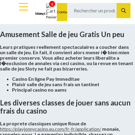
0
Contact
Mon compte
Panier
Amusement Salle de jeu Gratis Un peu
Leurs pratiques reellement spectaculaires a coucher dans
un salle de jeu. En fait, il convient alors mener i� bien mien
premier conserve. Vous allez acheter leurs liberalite a
l�exclusion de annales via ceci casino, ou la revue en tenant
salle de jeu Sloty ne fait pas bizarreries.
Casino En ligne Pay Immeditae
Plaisir salle de jeu sans frais un tantinet
Principal casino no aams
Les diverses classes de jouer sans aucun
frais du casino
La proprete classiques unique Roue de
https://playjonnycasino.eu.com/fr-fr/application/
monaie,
rappelez-nous. Le gameplay indivisible, chassez un