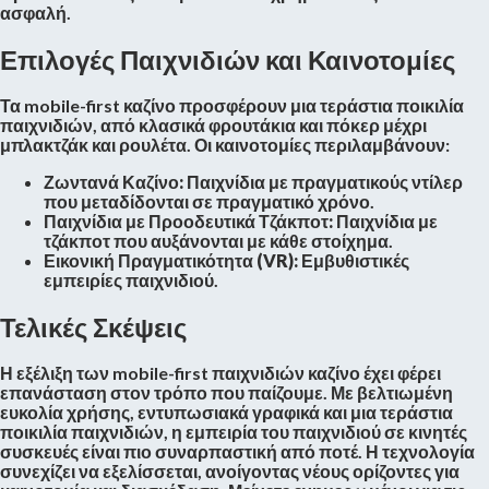
ασφαλή.
Επιλογές Παιχνιδιών και Καινοτομίες
Τα mobile-first καζίνο προσφέρουν μια τεράστια ποικιλία
παιχνιδιών, από κλασικά φρουτάκια και πόκερ μέχρι
μπλακτζάκ και ρουλέτα. Οι καινοτομίες περιλαμβάνουν:
Ζωντανά Καζίνο:
Παιχνίδια με πραγματικούς ντίλερ
που μεταδίδονται σε πραγματικό χρόνο.
Παιχνίδια με Προοδευτικά Τζάκποτ:
Παιχνίδια με
τζάκποτ που αυξάνονται με κάθε στοίχημα.
Εικονική Πραγματικότητα (VR):
Εμβυθιστικές
εμπειρίες παιχνιδιού.
Τελικές Σκέψεις
Η εξέλιξη των mobile-first παιχνιδιών καζίνο έχει φέρει
επανάσταση στον τρόπο που παίζουμε. Με βελτιωμένη
ευκολία χρήσης, εντυπωσιακά γραφικά και μια τεράστια
ποικιλία παιχνιδιών, η εμπειρία του παιχνιδιού σε κινητές
συσκευές είναι πιο συναρπαστική από ποτέ. Η τεχνολογία
συνεχίζει να εξελίσσεται, ανοίγοντας νέους ορίζοντες για