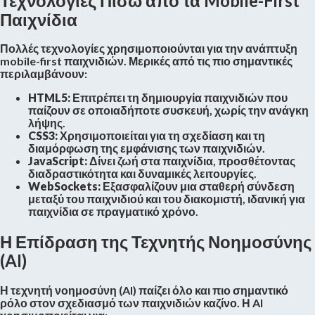
Τεχνολογίες Πίσω από τα Mobile-First
Παιχνίδια
Πολλές τεχνολογίες χρησιμοποιούνται για την ανάπτυξη
mobile-first παιχνιδιών. Μερικές από τις πιο σημαντικές
περιλαμβάνουν:
HTML5:
Επιτρέπει τη δημιουργία παιχνιδιών που
παίζουν σε οποιαδήποτε συσκευή, χωρίς την ανάγκη
λήψης.
CSS3:
Χρησιμοποιείται για τη σχεδίαση και τη
διαμόρφωση της εμφάνισης των παιχνιδιών.
JavaScript:
Δίνει ζωή στα παιχνίδια, προσθέτοντας
διαδραστικότητα και δυναμικές λειτουργίες.
WebSockets:
Εξασφαλίζουν μια σταθερή σύνδεση
μεταξύ του παιχνιδιού και του διακομιστή, ιδανική για
παιχνίδια σε πραγματικό χρόνο.
Η Επίδραση της Τεχνητής Νοημοσύνης
(AI)
Η τεχνητή νοημοσύνη (AI) παίζει όλο και πιο σημαντικό
ρόλο στον σχεδιασμό των παιχνιδιών καζίνο. Η AI